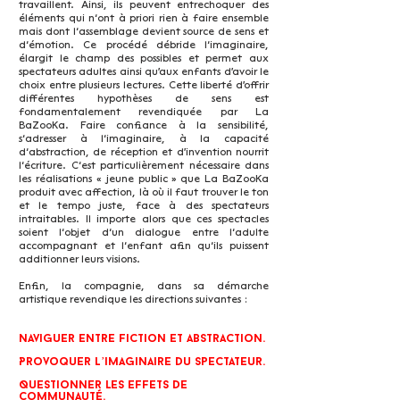
travaillent. Ainsi, ils peuvent entrechoquer des
éléments qui n’ont à priori rien à faire ensemble
mais dont l’assemblage devient source de sens et
d’émotion. Ce procédé débride l’imaginaire,
élargit le champ des possibles et permet aux
spectateurs adultes ainsi qu'aux enfants d'avoir le
choix entre plusieurs lectures. Cette liberté d'offrir
différentes hypothèses de sens est
fondamentalement revendiquée par La
BaZooKa. Faire confiance à la sensibilité,
s’adresser à l’imaginaire, à la capacité
d’abstraction, de réception et d'invention nourrit
l’écriture. C’est particulièrement nécessaire dans
les réalisations « jeune public » que La BaZooKa
produit avec affection, là où il faut trouver le ton
et le tempo juste, face à des spectateurs
intraitables. Il importe alors que ces spectacles
soient l’objet d’un dialogue entre l’adulte
accompagnant et l’enfant afin qu’ils puissent
additionner leurs visions.
Enfin, la compagnie, dans sa démarche
artistique revendique les directions suivantes :
Naviguer entre fiction et abstraction.
Provoquer l’imaginaire du spectateur.
Questionner les effets de
communauté.