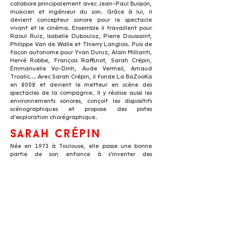
collabore principalement avec Jean-Paul Buisson,
musicien et ingénieur du son. Grâce à lui, il
devient concepteur sonore pour le spectacle
vivant et le cinéma. Ensemble il travaillent pour
Raoul Ruiz, Isabelle Dubouloz, Pierre Doussaint,
Philippe Van de Walle et Thierry Langlois. Puis de
façon autonome pour Yvan Duruz, Alain Millianti,
Hervé Robbe, François Raffinot, Sarah Crépin,
Emmanuelle Vo-Dinh, Aude Vermeil, Arnaud
Troalic... Avec Sarah Crépin, il fonde La BaZooKa
en 2002 et devient le metteur en scène des
spectacles de la compagnie. Il y réalise aussi les
environnements sonores, conçoit les dispositifs
scénographiques et propose des pistes
d’exploration chorégraphique.
Sarah Crépin
Née en 1973 à Toulouse, elle passe une bonne
partie de son enfance à s’inventer des
personnages et se passionne pour les
kaléidoscopes. Dès l’âge de 9 ans, elle étudie la
danse classique et contemporaine au
conservatoire de Grenoble. À l’issue d’un DUT en
communication, elle assiste Charles Picq au sein
du département vidéo de la Maison de la Danse
de Lyon pour son travail sur les Carnets Bagouet
et la préfiguration de Numéridanse. En 1993, elle