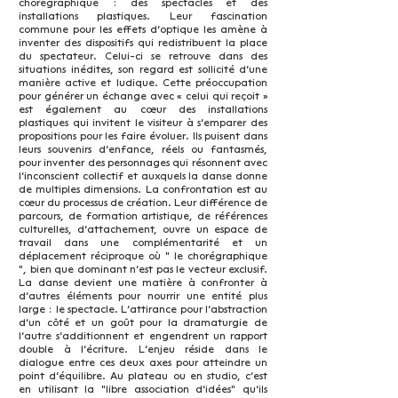
chorégraphique : des spectacles et des
installations plastiques. Leur fascination
commune pour les effets d’optique les amène à
inventer des dispositifs qui redistribuent la place
du spectateur. Celui-ci se retrouve dans des
situations inédites, son regard est sollicité d’une
manière active et ludique. Cette préoccupation
pour générer un échange avec « celui qui reçoit »
est également au cœur des installations
plastiques qui invitent le visiteur à s’emparer des
propositions pour les faire évoluer. Ils puisent dans
leurs souvenirs d’enfance, réels ou fantasmés,
pour inventer des personnages qui résonnent avec
l’inconscient collectif et auxquels la danse donne
de multiples dimensions. La confrontation est au
cœur du processus de création. Leur différence de
parcours, de formation artistique, de références
culturelles, d’attachement, ouvre un espace de
travail dans une complémentarité et un
déplacement réciproque où " le chorégraphique
", bien que dominant n’est pas le vecteur exclusif.
La danse devient une matière à confronter à
d’autres éléments pour nourrir une entité plus
large : le spectacle. L’attirance pour l’abstraction
d’un côté et un goût pour la dramaturgie de
l’autre s’additionnent et engendrent un rapport
double à l’écriture. L’enjeu réside dans le
dialogue entre ces deux axes pour atteindre un
point d’équilibre. Au plateau ou en studio, c’est
en utilisant la "libre association d’idées" qu’ils