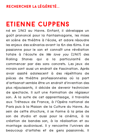
Rechercher la légèreté...
Etienne Cuppens
né en 1963 au Havre. Enfant, il développe un
goût prononcé pour la fantasmagorie, les mises
en scène de théâtre à l’école, et adore résoudre
les enjeux des scénarios avant la fin des films. Il se
passionne pour le son et connaît une révélation
totale à l’écoute de
We love you
(1967) des
Rolling Stones qui a
la particularité de
commencer par des sons concrets. Les jeux de
miroirs sont aussi un endroit de fascination. Après
avoir assisté adolescent à des répétitions de
pièces de théâtre professionnelles où la part
d’artisanat semble être un endroit d’invention des
plus réjouissants, il décide de devenir technicien
de spectacle. Il suit une formation de régisseur
son. À la suite de cet apprentissage, il travaille
aux Tréteaux de France, à l’Opéra national de
Paris puis à la Maison de la Culture du Havre. Au
sein de cette structure, il se forme à la prise de
son de studio et aussi pour le cinéma, à la
création de bandes son, à la réalisation et au
montage audiovisuel. Il y rencontre l’univers de
beaucoup d’artistes et de gens passionnés. Il