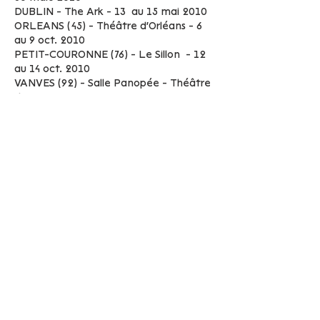
DUBLIN - The Ark - 13 au 15 mai 2010
ORLEANS (45) - Théâtre d'Orléans - 6
au 9 oct. 2010
PETIT-COURONNE (76) - Le Sillon - 12
au 14 oct. 2010
VANVES (92) - Salle Panopée - Théâtre
de Vanves - 9 au 11 janv. 2011
POITIERS (86) - Centre de Beaulieu -
Pdgd - 23 au 27 janv. 2011
MONTARGIS (45) - Le Hangar - 30 janv.
au 2 févr. 2011
CARQUEFOU (44) - Théâtre de la
Fleuriaye - 4 et au 5 févr. 2011
DIJON (21) - Festival ABC " A Pas
contés" - 21 au 23 févr. 2011
MARLY-LA-VILLE (95) - Salle Lucien
Jean - 29 mars au 1 avr. 2011
MAUBEUGE (59) - Le Manège, Scène
Nationale - 12 et 13 avr. 2011
SAINT-BRIEUC (22) - La Passerelle,
Scène Nationale - 4 au 6 janv. 2012
CLERMONT-FERRAND (63) - Cour des