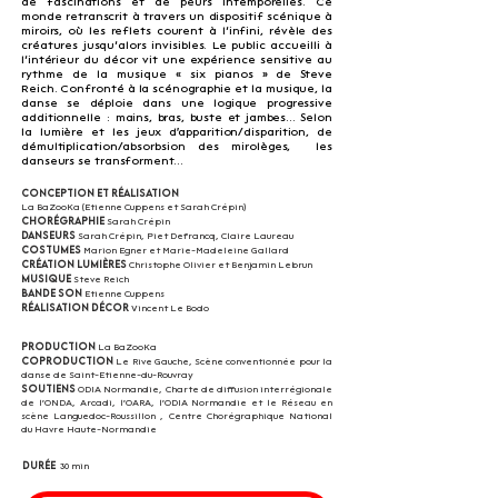
de fascinations et de peurs intemporelles. Ce
monde retranscrit à travers un dispositif scénique à
miroirs, où les reflets courent à l’infini, révèle des
créatures jusqu’alors invisibles. Le public accueilli à
l’intérieur du décor vit une expérience sensitive au
rythme de la musique « six pianos » de Steve
Reich.
Confronté à la scénographie et la musique, la
danse se déploie dans une logique progressive
additionnelle : mains, bras, buste et jambes... Selon
la lumière et les jeux d'apparition/disparition, de
démultiplication/absorbsion des mirolèges, les
danseurs se transforment...
Conception ET RéALISATION
La BaZooKa (Etienne Cuppens et Sarah Crépin)
Chorégraphie
Sarah Crépin
Danseurs
Sarah Crépin, Piet Defrancq, Claire Laureau
Costumes
Marion Egner et Marie-Madeleine Gallard
Création lumières
Christophe Olivier et Benjamin Lebrun
Musique
Steve Reich
Bande son
Etienne Cuppens
RéALISATION Décor
Vincent Le Bodo
Production
La BaZooKa
Coproduction
Le Rive Gauche, Scène conventionnée pour la
danse de Saint-Etienne-du-Rouvray
Soutiens
ODIA Normandie,
Charte de diffusion interrégionale
de l'ONDA, Arcadi, l'OARA, l'ODIA Normandie et le Réseau en
scène Languedoc-Roussillon , Centre Chorégraphique National
du Havre Haute-Normandie
Durée
30 min