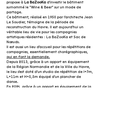
propose à
La BaZooKa
d'investir le bâtiment
surnommé le "Wine & Beer" sur un mode de
partage.
Ce bâtiment, réalisé en 1950 par l'architecte Jean
Le Soudier, témoigne de la période de
reconstruction du Havre. Il est aujourd'hui un
véritable lieu de vie pour les compagnies
artistiques résidentes : La BaZooKa et Sac de
Nœuds.
Il est aussi un lieu d'accueil pour les répétitions de
compagnies, essentiellement chorégraphiques,
qui en font la demande.
Depuis 2013, grâce à un apport en équipement
de la Région Normandie et de la Ville du Havre,
le lieu s'est doté d'un studio de répétition de l=7m,
L=11m et H=5,5m équipé d'un plancher de
danse.
En 2024, grâce à un apport en équipement de la
Région Normandie et de la Ville du Havre, La
BaZooKa s'est doté d'un studio de répétition de
7m x 12m équipé d'un plancher de danse.
newsletter
Where ?