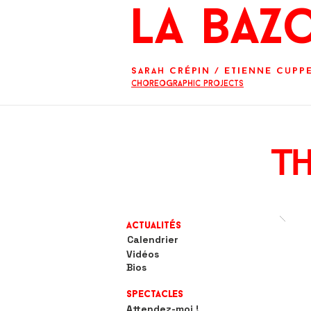
La BaZ
Sarah Crépin
/
Etienne Cupp
Choreographic projects
T
Actualités
Calendrier
Vidéos
Bios
Spectacles
Attendez-moi !