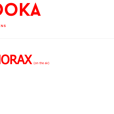
ooKa
ens
HORAX
(on the air)