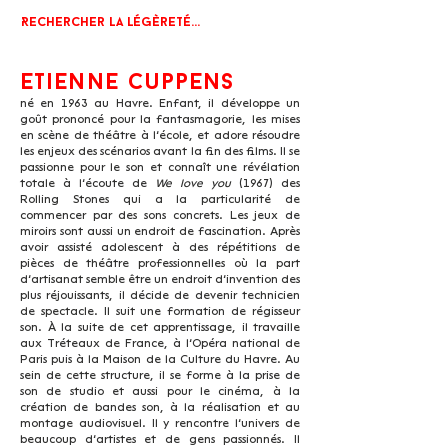
Rechercher la légèreté...
Etienne Cuppens
né en 1963 au Havre. Enfant, il développe un
goût prononcé pour la fantasmagorie, les mises
en scène de théâtre à l’école, et adore résoudre
les enjeux des scénarios avant la fin des films. Il se
passionne pour le son et connaît une révélation
totale à l’écoute de
We love you
(1967) des
Rolling Stones qui a
la particularité de
commencer par des sons concrets. Les jeux de
miroirs sont aussi un endroit de fascination. Après
avoir assisté adolescent à des répétitions de
pièces de théâtre professionnelles où la part
d’artisanat semble être un endroit d’invention des
plus réjouissants, il décide de devenir technicien
de spectacle. Il suit une formation de régisseur
son. À la suite de cet apprentissage, il travaille
aux Tréteaux de France, à l’Opéra national de
Paris puis à la Maison de la Culture du Havre. Au
sein de cette structure, il se forme à la prise de
son de studio et aussi pour le cinéma, à la
création de bandes son, à la réalisation et au
montage audiovisuel. Il y rencontre l’univers de
beaucoup d’artistes et de gens passionnés. Il