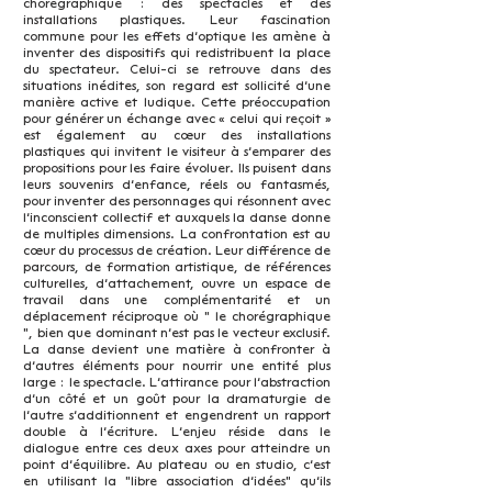
chorégraphique : des spectacles et des
installations plastiques. Leur fascination
commune pour les effets d’optique les amène à
inventer des dispositifs qui redistribuent la place
du spectateur. Celui-ci se retrouve dans des
situations inédites, son regard est sollicité d’une
manière active et ludique. Cette préoccupation
pour générer un échange avec « celui qui reçoit »
est également au cœur des installations
plastiques qui invitent le visiteur à s’emparer des
propositions pour les faire évoluer. Ils puisent dans
leurs souvenirs d’enfance, réels ou fantasmés,
pour inventer des personnages qui résonnent avec
l’inconscient collectif et auxquels la danse donne
de multiples dimensions. La confrontation est au
cœur du processus de création. Leur différence de
parcours, de formation artistique, de références
culturelles, d’attachement, ouvre un espace de
travail dans une complémentarité et un
déplacement réciproque où " le chorégraphique
", bien que dominant n’est pas le vecteur exclusif.
La danse devient une matière à confronter à
d’autres éléments pour nourrir une entité plus
large : le spectacle. L’attirance pour l’abstraction
d’un côté et un goût pour la dramaturgie de
l’autre s’additionnent et engendrent un rapport
double à l’écriture. L’enjeu réside dans le
dialogue entre ces deux axes pour atteindre un
point d’équilibre. Au plateau ou en studio, c’est
en utilisant la "libre association d’idées" qu’ils