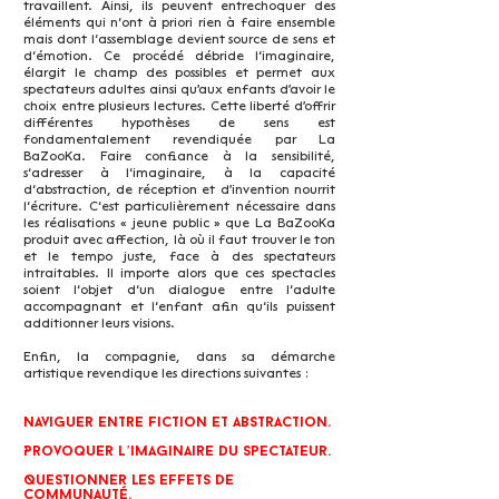
travaillent. Ainsi, ils peuvent entrechoquer des
éléments qui n’ont à priori rien à faire ensemble
mais dont l’assemblage devient source de sens et
d’émotion. Ce procédé débride l’imaginaire,
élargit le champ des possibles et permet aux
spectateurs adultes ainsi qu'aux enfants d'avoir le
choix entre plusieurs lectures. Cette liberté d'offrir
différentes hypothèses de sens est
fondamentalement revendiquée par La
BaZooKa. Faire confiance à la sensibilité,
s’adresser à l’imaginaire, à la capacité
d’abstraction, de réception et d'invention nourrit
l’écriture. C’est particulièrement nécessaire dans
les réalisations « jeune public » que La BaZooKa
produit avec affection, là où il faut trouver le ton
et le tempo juste, face à des spectateurs
intraitables. Il importe alors que ces spectacles
soient l’objet d’un dialogue entre l’adulte
accompagnant et l’enfant afin qu’ils puissent
additionner leurs visions.
Enfin, la compagnie, dans sa démarche
artistique revendique les directions suivantes :
Naviguer entre fiction et abstraction.
Provoquer l’imaginaire du spectateur.
Questionner les effets de
communauté.