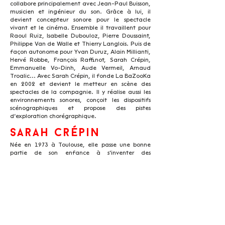
collabore principalement avec Jean-Paul Buisson,
musicien et ingénieur du son. Grâce à lui, il
devient concepteur sonore pour le spectacle
vivant et le cinéma. Ensemble il travaillent pour
Raoul Ruiz, Isabelle Dubouloz, Pierre Doussaint,
Philippe Van de Walle et Thierry Langlois. Puis de
façon autonome pour Yvan Duruz, Alain Millianti,
Hervé Robbe, François Raffinot, Sarah Crépin,
Emmanuelle Vo-Dinh, Aude Vermeil, Arnaud
Troalic... Avec Sarah Crépin, il fonde La BaZooKa
en 2002 et devient le metteur en scène des
spectacles de la compagnie. Il y réalise aussi les
environnements sonores, conçoit les dispositifs
scénographiques et propose des pistes
d’exploration chorégraphique.
Sarah Crépin
Née en 1973 à Toulouse, elle passe une bonne
partie de son enfance à s’inventer des
personnages et se passionne pour les
kaléidoscopes. Dès l’âge de 9 ans, elle étudie la
danse classique et contemporaine au
conservatoire de Grenoble. À l’issue d’un DUT en
communication, elle assiste Charles Picq au sein
du département vidéo de la Maison de la Danse
de Lyon pour son travail sur les Carnets Bagouet
et la préfiguration de Numéridanse. En 1993, elle