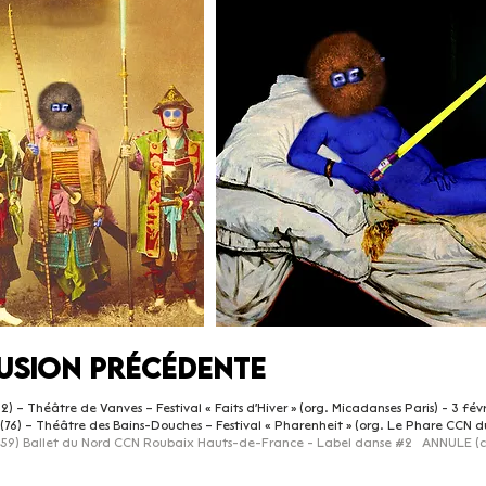
fusion Précédente
2) – Théâtre de Vanves – Festival « Faits d'Hiver » (org. Micadanses Paris) - 3 fév
(76) – Théâtre des Bains-Douches – Festival « Pharenheit » (org. Le Phare CCN 
59) Ballet du Nord CCN Roubaix Hauts-de-France - Label danse #2 ANNULE (
c