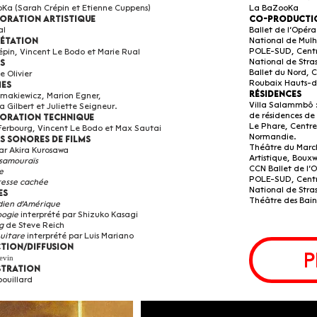
Ka (Sarah Crépin et Etienne Cuppens)
La BaZooKa
oration Artistique
Co-product
al
Ballet de l’Opér
rétation
National de Mulh
POLE-SUD, Cent
épin, Vincent Le Bodo et Marie Rual
s
National de Stra
Ballet du Nord, 
e Olivier
Roubaix Hauts-
es
Résidences
lmakiewicz, Marion Egner,
Villa Salammbô 
 Gilbert et Juliette Seigneur.
de résidences de l
oration Technique
Le Phare, Centr
 Ferbourg, Vincent Le Bodo et Max Sautai
Normandie.
s sonores de films
Théâtre du March
par Akira Kurosawa
Artistique, Bouxw
 samouraïs
CCN Ballet de l’
e
POLE-SUD, Cent
resse cachée
National de Stra
es
Théâtre des Bain
dien
d'Amérique
oogie
interprété par Shizuko Kasagi
g
de Steve Reich
uitare
interprété par Luis Mariano
tion/diffusion
p
evin
stration
ouillard