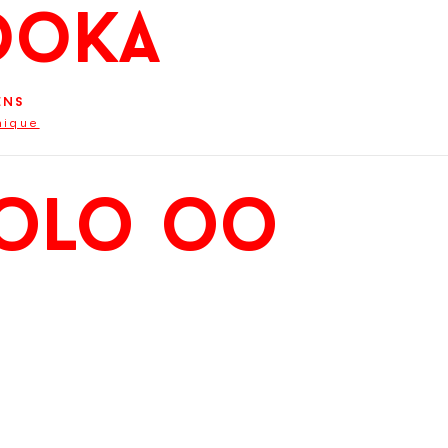
ooKa
ens
hique
olo oo