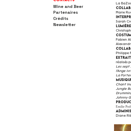
Contacts
La BaZoo
Wine and Beer
Collab
Partenaires
Marie Ru
Interp
Crédits
Sarah Cr
Newsletter
Lumière
Christoph
Costum
Fabien A
Alexandra
Collab
Philippe
Extrait
réalisés 
Les sept
l'Ange ivr
La Forte
Musiqu
Chant In
Jungle B
Drummin
Johnny G
Produc
Emilie Pod
Admini
Diane Rib