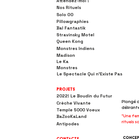
Attendez-moi !
Nos Rituels
Solo OO
Pillowgraphies
Bal Fantastik
Stravinsky Motel
Queen Kong
Monstres Indiens
Madison
Le Ka
Monstres
Le Spectacle Qui n'Existe Pas
Projets
2022! Le Boudin du Futur
Plongé d
Crèche Vivante
délirant
Temple 5000 Voeux
BaZooKaLand
"Une fem
rituels s
Antipodes
Concep