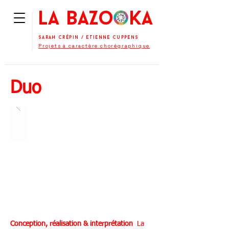
La BaZooKa
Sarah Crépin
/
Etienne Cuppens
Projets à caractère chorégraphique
Duo
Conception, réalisation & interprétation
La