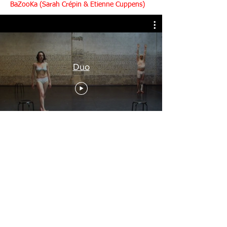
BaZooKa (Sarah Crépin & Etienne Cuppens)
Duo
newsletter
où ?
12 Quai Casimir Delavigne
76600 Le Havre
FRANCE
contacts